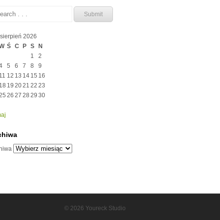
sierpień 2026
W
Ś
C
P
S
N
1
2
4
5
6
7
8
9
11
12
13
14
15
16
18
19
20
21
22
23
25
26
27
28
29
30
maj
chiwa
hiwa
© 2026 Youreck Studio