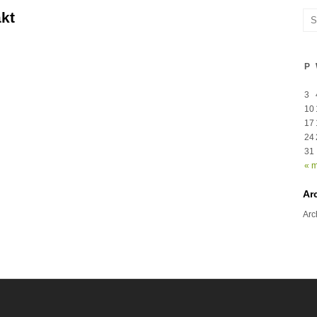
kt
P
3
10
17
24
31
« 
Ar
Arc